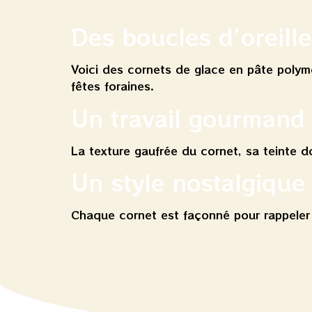
Des boucles d’oreill
Voici des cornets de glace en pâte polymè
fêtes foraines.
Un travail gourmand
La texture gaufrée du cornet, sa teinte do
Un style nostalgique
Chaque cornet est façonné pour rappeler c