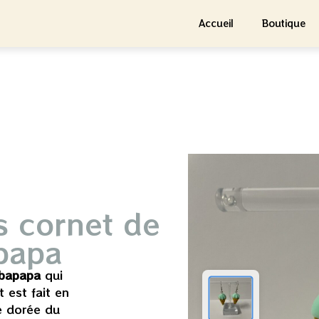
Accueil
Boutique
s cornet de
papa
rbapapa
qui
 est fait en
e dorée du