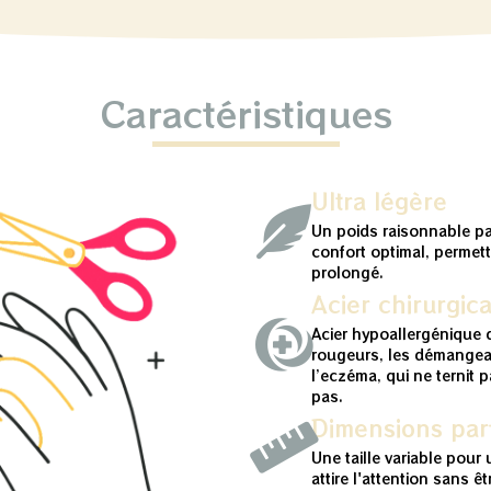
Caractéristiques
Ultra légère
Un poids raisonnable p
confort optimal, permet
prolongé.
Acier chirurgica
Acier hypoallergénique q
rougeurs, les démangea
l’eczéma, qui ne ternit 
pas.
Dimensions parf
Une taille variable pour 
attire l'attention sans ê