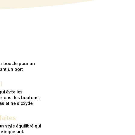
ar boucle pour un
tant un port
l
ui évite les
isons, les boutons,
pas et ne s’oxyde
aites
un style équilibré qui
tre imposant.