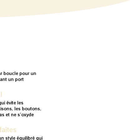
ar boucle pour un
tant un port
l
ui évite les
isons, les boutons,
pas et ne s’oxyde
aites
un style équilibré qui