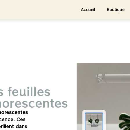
Accueil
Boutique
 feuilles
horescentes
phorescentes
scence. Ces
rillent dans