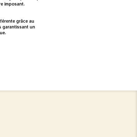
tre imposant.
e
fférente grâce au
 garantissant un
ue.