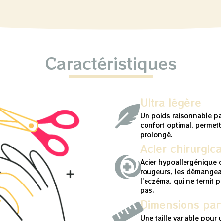
Caractéristiques
Ultra légère
Un poids raisonnable p
confort optimal, permet
prolongé.
Acier chirurgica
Acier hypoallergénique q
rougeurs, les démangea
l’eczéma, qui ne ternit 
pas.
Dimensions parf
Une taille variable pour 