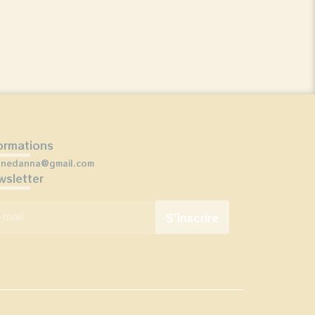
ormations
onedanna@gmail.com
sletter
mail
*