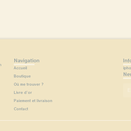
Navigation
Inf
n
Accueil
iph
New
Boutique
Où me trouver ?
E-
Livre d’or
Paiement et livraison
Contact