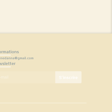
ormations
onedanna@gmail.com
sletter
mail
*