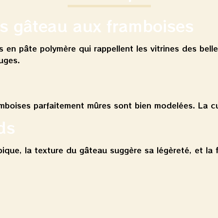
es gâteau aux framboises
en pâte polymère qui rappellent les vitrines des belles
ouges.
amboises parfaitement mûres sont bien modelées. La cui
ds
ique, la texture du gâteau suggère sa légèreté, et la fi