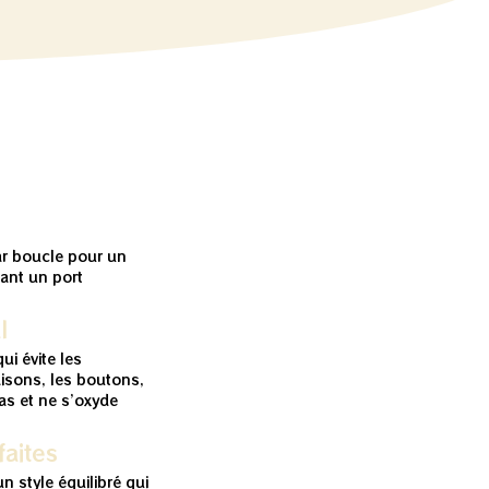
ar boucle pour un
tant un port
l
ui évite les
isons, les boutons,
pas et ne s’oxyde
aites
un style équilibré qui