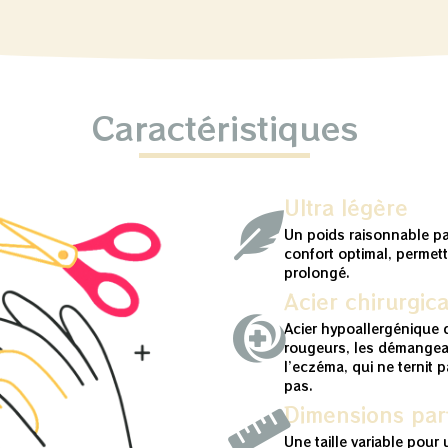
Caractéristiques
Ultra légère
Un poids raisonnable p
confort optimal, permet
prolongé.
Acier chirurgica
Acier hypoallergénique q
rougeurs, les démangea
l’eczéma, qui ne ternit 
pas.
Dimensions parf
Une taille variable pour 