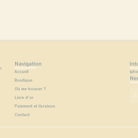
Navigation
Inf
n
Accueil
iph
New
Boutique
Où me trouver ?
E-
Livre d’or
Paiement et livraison
Contact