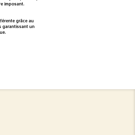
tre imposant.
e
fférente grâce au
 garantissant un
ue.