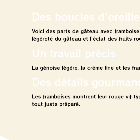
Des boucles d’oreill
Voici des parts de gâteau avec framboises 
légèreté du gâteau et l’éclat des fruits r
Un travail précis
La génoise légère, la crème fine et les fr
Des détails gourman
Les framboises montrent leur rouge vif typ
tout juste préparé.