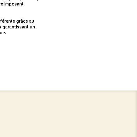
tre imposant.
e
fférente grâce au
 garantissant un
ue.