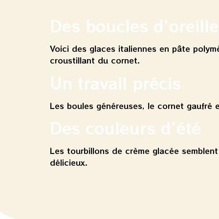
Des boucles d’oreille
Voici des glaces italiennes en pâte polymè
croustillant du cornet.
Un travail précis
Les boules généreuses, le cornet gaufré e
Des couleurs d’été
Les tourbillons de crème glacée semblent
délicieux.