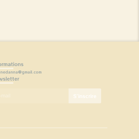
ormations
onedanna@gmail.com
sletter
mail
*