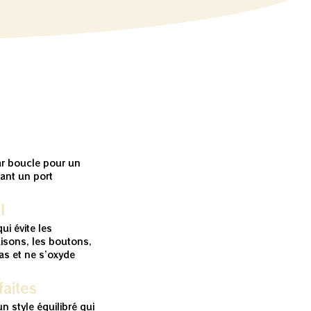
ar boucle pour un
tant un port
l
ui évite les
isons, les boutons,
pas et ne s’oxyde
aites
un style équilibré qui