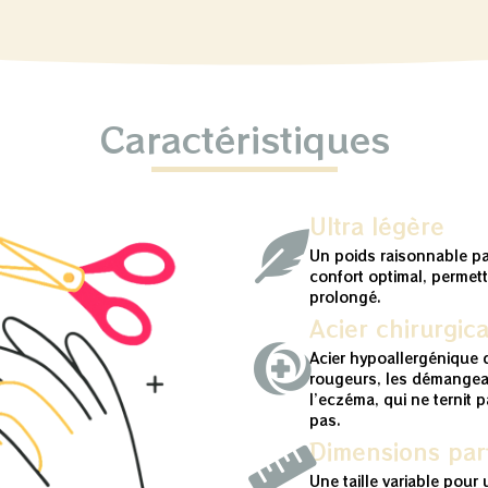
Caractéristiques
Ultra légère
Un poids raisonnable p
confort optimal, permet
prolongé.
Acier chirurgica
Acier hypoallergénique q
rougeurs, les démangea
l’eczéma, qui ne ternit 
pas.
Dimensions parf
Une taille variable pour 