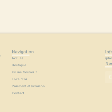
Navigation
Inf
n
Accueil
iph
New
Boutique
Où me trouver ?
E-
Livre d’or
Paiement et livraison
Contact