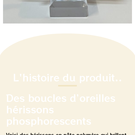
L'histoire du produit..
Des boucles d’oreilles
hérissons
phosphorescents
Voici des hérissons en pâte polymère qui brillent