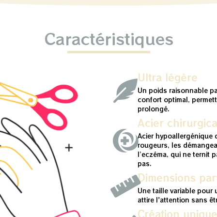
Caractéristiques
Ultra légère
Un poids raisonnable p
confort optimal, permet
prolongé.
Acier chirurgica
Acier hypoallergénique q
rougeurs, les démangea
l’eczéma, qui ne ternit 
pas.
Dimensions parf
Une taille variable pour 
attire l'attention sans ê
Création uniqu