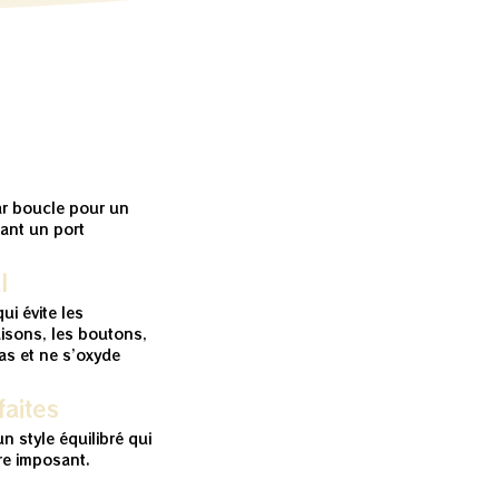
ar boucle pour un
tant un port
l
ui évite les
isons, les boutons,
pas et ne s’oxyde
aites
un style équilibré qui
tre imposant.
e