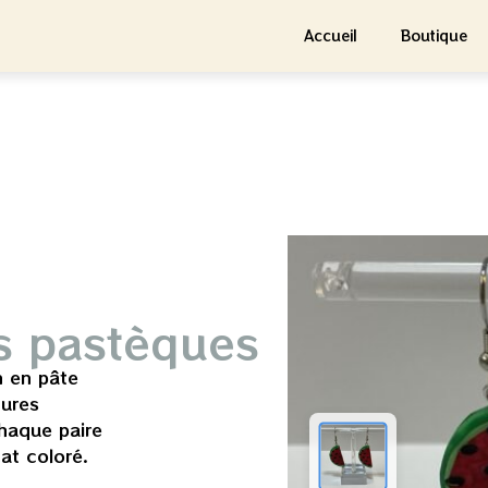
Accueil
Boutique
es pastèques
n en pâte
tures
haque paire
at coloré.