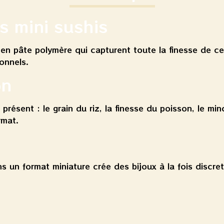
es mini sushis
en pâte polymère qui capturent toute la finesse de cet
ionnels.
on
t présent : le grain du riz, la finesse du poisson, le mi
rmat.
s un format miniature crée des bijoux à la fois discre