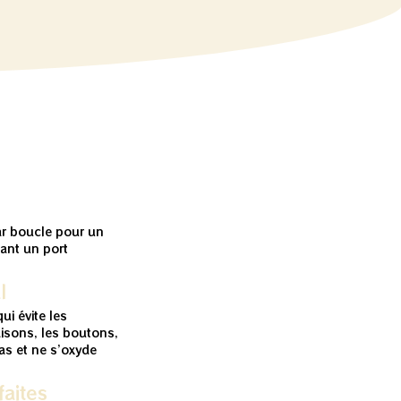
ar boucle pour un
tant un port
l
ui évite les
isons, les boutons,
pas et ne s’oxyde
aites