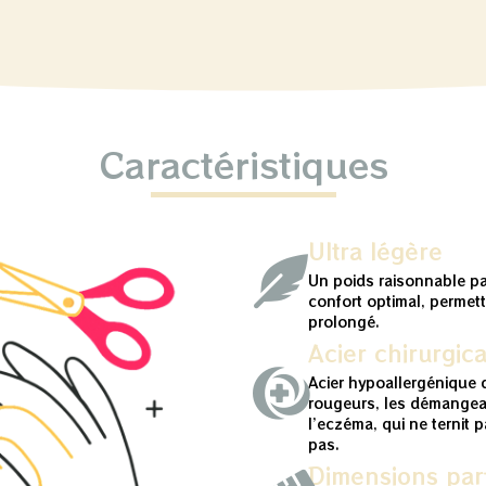
Caractéristiques
Ultra légère
Un poids raisonnable p
confort optimal, permet
prolongé.
Acier chirurgica
Acier hypoallergénique q
rougeurs, les démangea
l’eczéma, qui ne ternit 
pas.
Dimensions parf