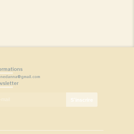
ormations
onedanna@gmail.com
sletter
mail
*