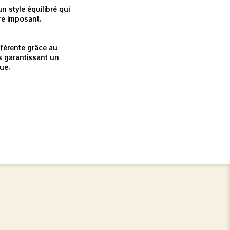
un style équilibré qui
tre imposant.
e
fférente grâce au
 garantissant un
ue.